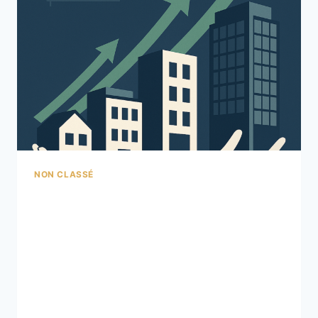
NON CLASSÉ
Investir en private equity
: comprendre ce
placement alternatif et
son fonctionnement